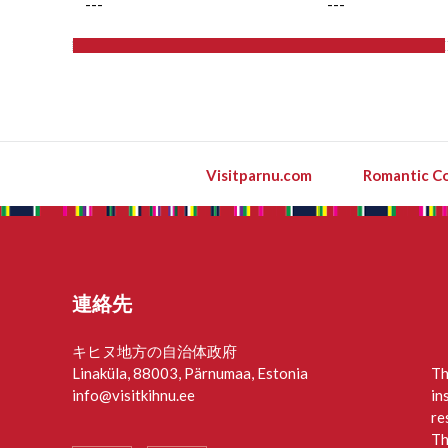
---
---
Visitparnu.com
Romantic Co
連絡先
キヒヌ地方の自治体政府
Linaküla, 88003, Pärnumaa, Estonia
Th
info@visitkihnu.ee
in
re
Th