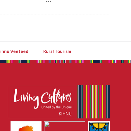
---
---
ihnu Veeteed
Rural Tourism