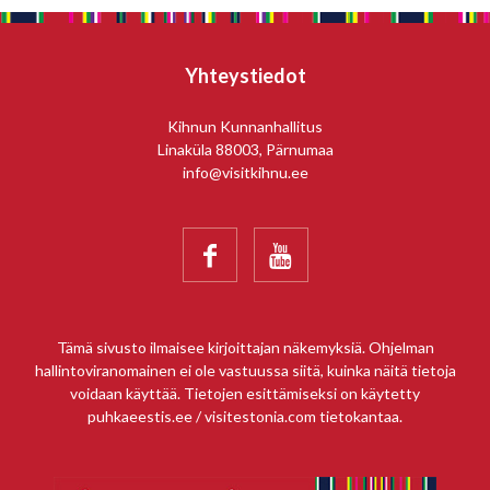
Yhteystiedot
Kihnun Kunnanhallitus
Linaküla 88003, Pärnumaa
info@visitkihnu.ee


Tämä sivusto ilmaisee kirjoittajan näkemyksiä. Ohjelman
hallintoviranomainen ei ole vastuussa siitä, kuinka näitä tietoja
voidaan käyttää. Tietojen esittämiseksi on käytetty
puhkaeestis.ee / visitestonia.com tietokantaa.