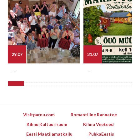
29.07
31.07
---
---
Visitparnu.com
Romantiline Rannatee
Kihnu Kultuuriruum
Kihnu Veeteed
Eesti Maatilamatkailu
PuhkaEestis