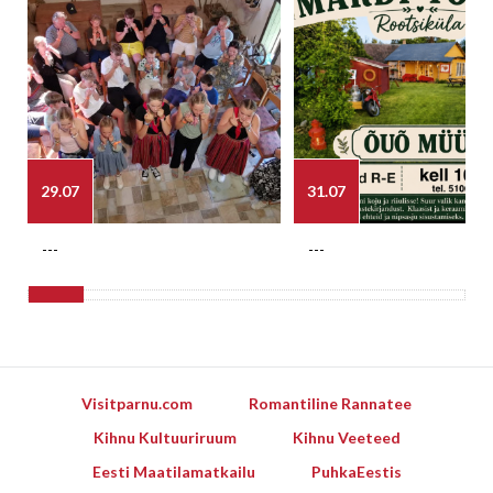
29.07
31.07
---
---
Visitparnu.com
Romantiline Rannatee
Kihnu Kultuuriruum
Kihnu Veeteed
Eesti Maatilamatkailu
PuhkaEestis