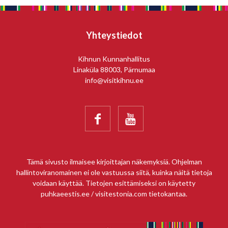
Yhteystiedot
Kihnun Kunnanhallitus
Linaküla 88003, Pärnumaa
info@visitkihnu.ee


Tämä sivusto ilmaisee kirjoittajan näkemyksiä. Ohjelman
hallintoviranomainen ei ole vastuussa siitä, kuinka näitä tietoja
voidaan käyttää. Tietojen esittämiseksi on käytetty
puhkaeestis.ee / visitestonia.com tietokantaa.