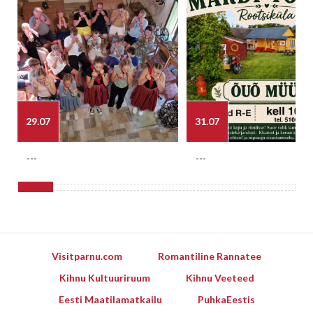
29.07
31.07
---
---
Visitparnu.com
Romantiline Rannatee
Kihnu Kultuuriruum
Kihnu Veeteed
Eesti Maatilamatkailu
PuhkaEestis