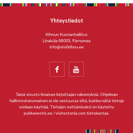
Yhteystiedot
Kihnun Kunnanhallitus
Linaküla 88003, Pärnumaa
info@visitkihnu.ee


Tämä sivusto ilmaisee kirjoittajan näkemyksiä. Ohjelman
hallintoviranomainen ei ole vastuussa siitä, kuinka näitä tietoja
voidaan käyttää. Tietojen esittämiseksi on käytetty
puhkaeestis.ee / visitestonia.com tietokantaa.