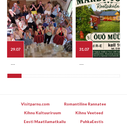
29.07
31.07
---
---
Visitparnu.com
Romantiline Rannatee
Kihnu Kultuuriruum
Kihnu Veeteed
Eesti Maatilamatkailu
PuhkaEestis