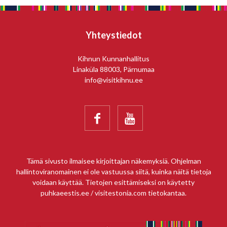
Yhteystiedot
Kihnun Kunnanhallitus
Linaküla 88003, Pärnumaa
info@visitkihnu.ee


Tämä sivusto ilmaisee kirjoittajan näkemyksiä. Ohjelman
hallintoviranomainen ei ole vastuussa siitä, kuinka näitä tietoja
voidaan käyttää. Tietojen esittämiseksi on käytetty
puhkaeestis.ee / visitestonia.com tietokantaa.