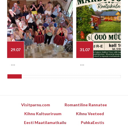
29.07
31.07
---
---
Visitparnu.com
Romantiline Rannatee
Kihnu Kultuuriruum
Kihnu Veeteed
Eesti Maatilamatkailu
PuhkaEestis