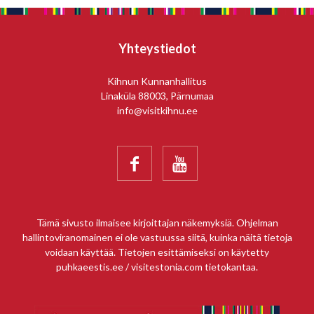
Yhteystiedot
Kihnun Kunnanhallitus
Linaküla 88003, Pärnumaa
info@visitkihnu.ee


Tämä sivusto ilmaisee kirjoittajan näkemyksiä. Ohjelman
hallintoviranomainen ei ole vastuussa siitä, kuinka näitä tietoja
voidaan käyttää. Tietojen esittämiseksi on käytetty
puhkaeestis.ee / visitestonia.com tietokantaa.