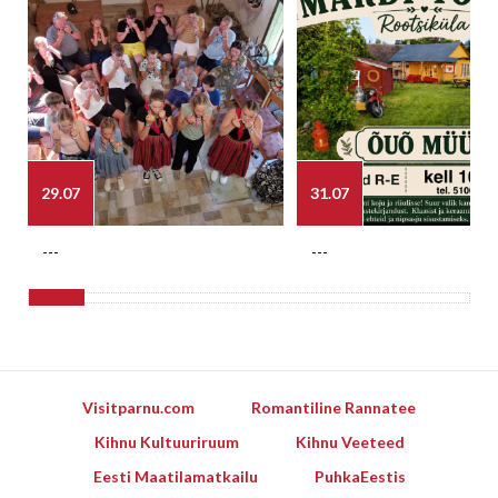
29.07
31.07
---
---
Visitparnu.com
Romantiline Rannatee
Kihnu Kultuuriruum
Kihnu Veeteed
Eesti Maatilamatkailu
PuhkaEestis