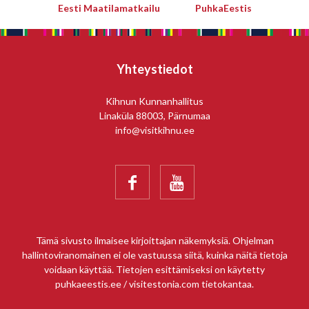
Eesti Maatilamatkailu
PuhkaEestis
Yhteystiedot
Kihnun Kunnanhallitus
Linaküla 88003, Pärnumaa
info@visitkihnu.ee


Tämä sivusto ilmaisee kirjoittajan näkemyksiä. Ohjelman
hallintoviranomainen ei ole vastuussa siitä, kuinka näitä tietoja
voidaan käyttää. Tietojen esittämiseksi on käytetty
puhkaeestis.ee / visitestonia.com tietokantaa.