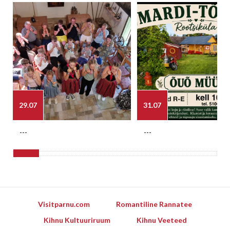
29.07
31.07
---
---
Visitparnu.com
Romantiline Rannatee
Kihnu Kultuuriruum
Kihnu Veeteed