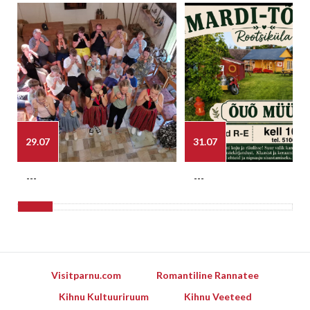
29.07
31.07
---
---
Visitparnu.com
Romantiline Rannatee
Kihnu Kultuuriruum
Kihnu Veeteed