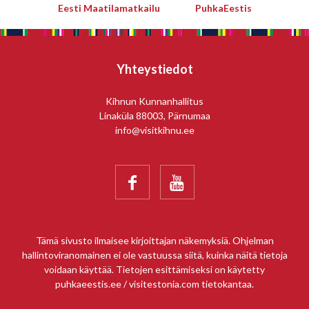
Eesti Maatilamatkailu
PuhkaEestis
Yhteystiedot
Kihnun Kunnanhallitus
Linaküla 88003, Pärnumaa
info@visitkihnu.ee


Tämä sivusto ilmaisee kirjoittajan näkemyksiä. Ohjelman
hallintoviranomainen ei ole vastuussa siitä, kuinka näitä tietoja
voidaan käyttää. Tietojen esittämiseksi on käytetty
puhkaeestis.ee / visitestonia.com tietokantaa.