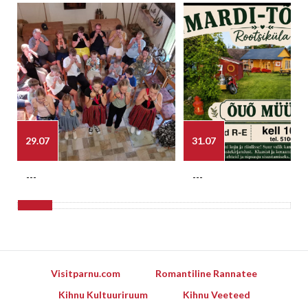
29.07
31.07
---
---
Visitparnu.com
Romantiline Rannatee
Kihnu Kultuuriruum
Kihnu Veeteed