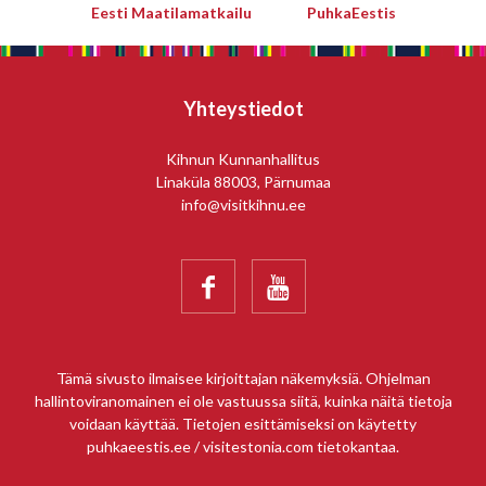
Eesti Maatilamatkailu
PuhkaEestis
Yhteystiedot
Kihnun Kunnanhallitus
Linaküla 88003, Pärnumaa
info@visitkihnu.ee


Tämä sivusto ilmaisee kirjoittajan näkemyksiä. Ohjelman
hallintoviranomainen ei ole vastuussa siitä, kuinka näitä tietoja
voidaan käyttää. Tietojen esittämiseksi on käytetty
puhkaeestis.ee / visitestonia.com tietokantaa.