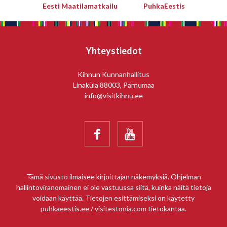
Eesti Maatilamatkailu
PuhkaEestis
Yhteystiedot
Kihnun Kunnanhallitus
Linaküla 88003, Pärnumaa
info@visitkihnu.ee


Tämä sivusto ilmaisee kirjoittajan näkemyksiä. Ohjelman
hallintoviranomainen ei ole vastuussa siitä, kuinka näitä tietoja
voidaan käyttää. Tietojen esittämiseksi on käytetty
puhkaeestis.ee / visitestonia.com tietokantaa.