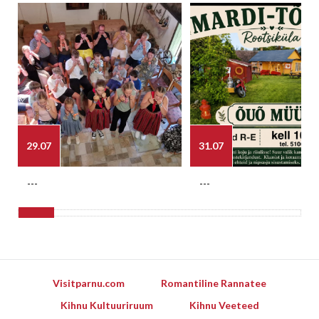
29.07
31.07
---
---
Visitparnu.com
Romantiline Rannatee
Kihnu Kultuuriruum
Kihnu Veeteed