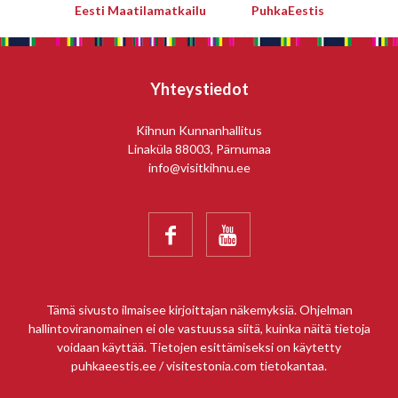
Eesti Maatilamatkailu
PuhkaEestis
Yhteystiedot
Kihnun Kunnanhallitus
Linaküla 88003, Pärnumaa
info@visitkihnu.ee


Tämä sivusto ilmaisee kirjoittajan näkemyksiä. Ohjelman
hallintoviranomainen ei ole vastuussa siitä, kuinka näitä tietoja
voidaan käyttää. Tietojen esittämiseksi on käytetty
puhkaeestis.ee / visitestonia.com tietokantaa.