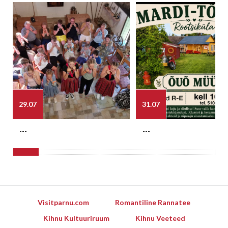
29.07
31.07
---
---
Visitparnu.com
Romantiline Rannatee
Kihnu Kultuuriruum
Kihnu Veeteed