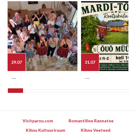
29.07
31.07
---
---
Visitparnu.com
Romantiline Rannatee
Kihnu Kultuuriruum
Kihnu Veeteed