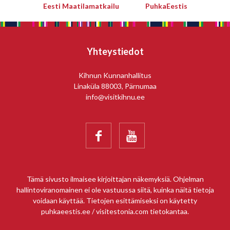
Eesti Maatilamatkailu
PuhkaEestis
Yhteystiedot
Kihnun Kunnanhallitus
Linaküla 88003, Pärnumaa
info@visitkihnu.ee


Tämä sivusto ilmaisee kirjoittajan näkemyksiä. Ohjelman
hallintoviranomainen ei ole vastuussa siitä, kuinka näitä tietoja
voidaan käyttää. Tietojen esittämiseksi on käytetty
puhkaeestis.ee / visitestonia.com tietokantaa.