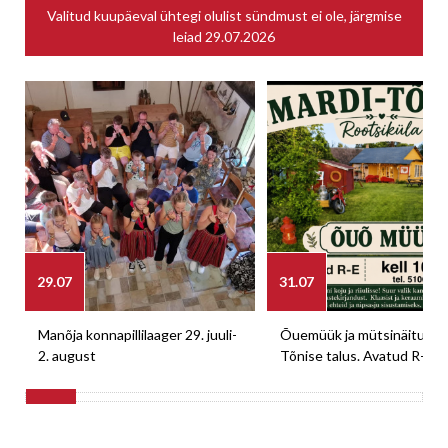
Valitud kuupäeval ühtegi olulist sündmust ei ole, järgmise
leiad
29.07.2026
29.07
31.07
Manõja konnapillilaager 29. juuli-
Õuemüük ja mütsinäitus M
2. august
Tõnise talus. Avatud R-E