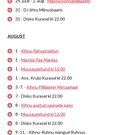
29. juuli - 2. aug -
Manõja konnapillilaager
31 - DJ õhtu Miinusbaaris
31 - Disko Kurasel kl 22.00
AUGUST
1 -
Kihnu Rahvatriatlon
1 -
Manõja Päe Manijas
1 -
Muuseumitund kl 13.00
1 - Ans. Kruiiz Kurasel kl 22.00
3.-7. -
Kihnu Pillilaager Metsamaal
7 - Disko Kurasel kl 22.00
8 -
Kihnu avatud saunade päev
8 -
Muuseumitund kl 13.00
8 - Disko Kurasel kl 22.00
9.-11. - Kihnu-Ruhnu mängud Ruhnus