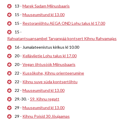
13 -
Marek Sadam Miinusbaaris
15 -
Muuseumitund kl 13.00
15 -
Restoraniõhtu AEGA OND Lohu talus kl 17.00
15 -
Rahvatantsuansambel Tarvanpää kontsert Kihnu Rahvamajas
16 - Jumalateenistus kirikus kl 10.00
20 -
Kelläviietie Lohu talus kl 17.00
20 -
Vegan õhtusöök Miinusbaaris
22 -
Kussõkohe, Kihnu orienteerumine
22 -
Kihnu suve süda kontsertõhtu
22 -
Muuseumitund kl 13.00
29.-30. -
59. Kihnu regatt
29 -
Muuseumitund kl 13.00
29 -
Kihnu Poisid 30 Jõujaamas