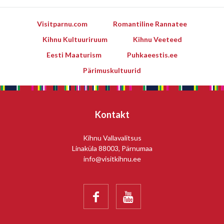
Visitparnu.com
Romantiline Rannatee
Kihnu Kultuuriruum
Kihnu Veeteed
Eesti Maaturism
Puhkaeestis.ee
Pärimuskultuurid
Kontakt
Kihnu Vallavalitsus
Linaküla 88003, Pärnumaa
info@visitkihnu.ee

