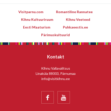
Visitparnu.com
Romantiline Rannatee
Kihnu Kultuuriruum
Kihnu Veeteed
Eesti Maaturism
Puhkaeestis.ee
Pärimuskultuurid
Kontakt
Kihnu Vallavalitsus
Linaküla 88003, Pärnumaa
info@visitkihnu.ee

