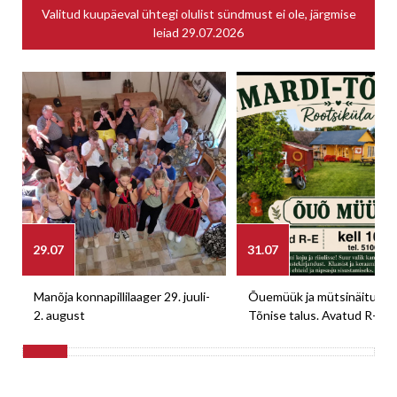
Valitud kuupäeval ühtegi olulist sündmust ei ole, järgmise
leiad
29.07.2026
29.07
31.07
Manõja konnapillilaager 29. juuli-
Õuemüük ja mütsinäitus M
2. august
Tõnise talus. Avatud R-E