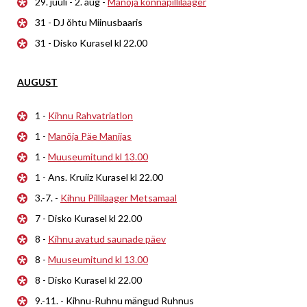
29. juuli - 2. aug -
Manõja konnapillilaager
31 - DJ õhtu Miinusbaaris
31 - Disko Kurasel kl 22.00
AUGUST
1 -
Kihnu Rahvatriatlon
1 -
Manõja Päe Manijas
1 -
Muuseumitund kl 13.00
1 - Ans. Kruiiz Kurasel kl 22.00
3.-7. -
Kihnu Pillilaager Metsamaal
7 - Disko Kurasel kl 22.00
8 -
Kihnu avatud saunade päev
8 -
Muuseumitund kl 13.00
8 - Disko Kurasel kl 22.00
9.-11. - Kihnu-Ruhnu mängud Ruhnus