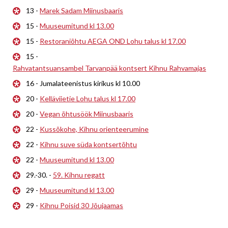
13 -
Marek Sadam Miinusbaaris
15 -
Muuseumitund kl 13.00
15 -
Restoraniõhtu AEGA OND Lohu talus kl 17.00
15 -
Rahvatantsuansambel Tarvanpää kontsert Kihnu Rahvamajas
16 - Jumalateenistus kirikus kl 10.00
20 -
Kelläviietie Lohu talus kl 17.00
20 -
Vegan õhtusöök Miinusbaaris
22 -
Kussõkohe, Kihnu orienteerumine
22 -
Kihnu suve süda kontsertõhtu
22 -
Muuseumitund kl 13.00
29.-30. -
59. Kihnu regatt
29 -
Muuseumitund kl 13.00
29 -
Kihnu Poisid 30 Jõujaamas