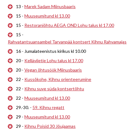
13 -
Marek Sadam Miinusbaaris
15 -
Muuseumitund kl 13.00
15 -
Restoraniõhtu AEGA OND Lohu talus kl 17.00
15 -
Rahvatantsuansambel Tarvanpää kontsert Kihnu Rahvamajas
16 - Jumalateenistus kirikus kl 10.00
20 -
Kelläviietie Lohu talus kl 17.00
20 -
Vegan õhtusöök Miinusbaaris
22 -
Kussõkohe, Kihnu orienteerumine
22 -
Kihnu suve süda kontsertõhtu
22 -
Muuseumitund kl 13.00
29.-30. -
59. Kihnu regatt
29 -
Muuseumitund kl 13.00
29 -
Kihnu Poisid 30 Jõujaamas