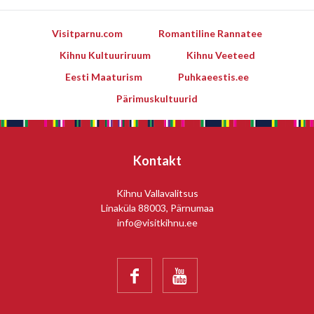
Visitparnu.com
Romantiline Rannatee
Kihnu Kultuuriruum
Kihnu Veeteed
Eesti Maaturism
Puhkaeestis.ee
Pärimuskultuurid
Kontakt
Kihnu Vallavalitsus
Linaküla 88003, Pärnumaa
info@visitkihnu.ee

