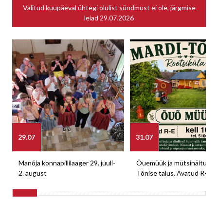
Valitud kuupäeval ühtegi olulist sündmust ei ole, järgmise
leiad
29.07.2026
29.07
31.07
Manõja konnapillilaager 29. juuli-
Õuemüük ja mütsinäitus M
2. august
Tõnise talus. Avatud R-E