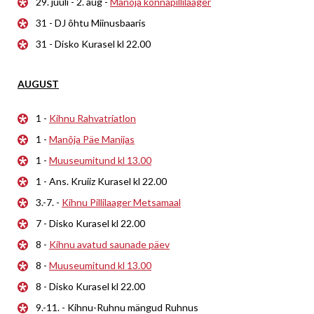
29. juuli - 2. aug -
Manõja konnapillilaager
31 - DJ õhtu Miinusbaaris
31 - Disko Kurasel kl 22.00
AUGUST
1 -
Kihnu Rahvatriatlon
1 -
Manõja Päe Manijas
1 -
Muuseumitund kl 13.00
1 - Ans. Kruiiz Kurasel kl 22.00
3.-7. -
Kihnu Pillilaager Metsamaal
7 - Disko Kurasel kl 22.00
8 -
Kihnu avatud saunade päev
8 -
Muuseumitund kl 13.00
8 - Disko Kurasel kl 22.00
9.-11. - Kihnu-Ruhnu mängud Ruhnus