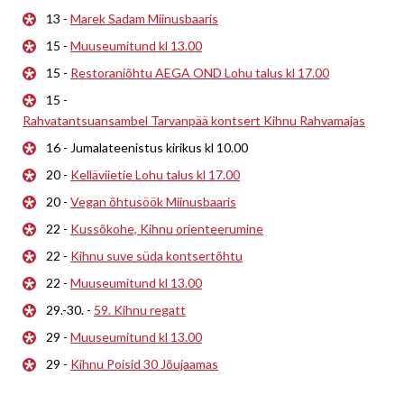
13 -
Marek Sadam Miinusbaaris
15 -
Muuseumitund kl 13.00
15 -
Restoraniõhtu AEGA OND Lohu talus kl 17.00
15 -
Rahvatantsuansambel Tarvanpää kontsert Kihnu Rahvamajas
16 - Jumalateenistus kirikus kl 10.00
20 -
Kelläviietie Lohu talus kl 17.00
20 -
Vegan õhtusöök Miinusbaaris
22 -
Kussõkohe, Kihnu orienteerumine
22 -
Kihnu suve süda kontsertõhtu
22 -
Muuseumitund kl 13.00
29.-30. -
59. Kihnu regatt
29 -
Muuseumitund kl 13.00
29 -
Kihnu Poisid 30 Jõujaamas