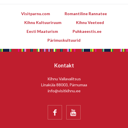
Visitparnu.com
Romantiline Rannatee
Kihnu Kultuuriruum
Kihnu Veeteed
Eesti Maaturism
Puhkaeestis.ee
Pärimuskultuurid
Kontakt
Kihnu Vallavalitsus
Linaküla 88003, Pärnumaa
info@visitkihnu.ee

