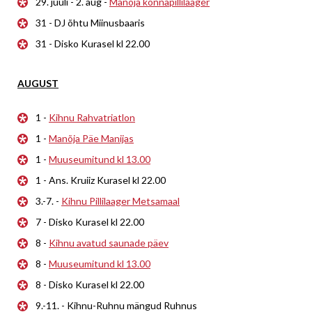
29. juuli - 2. aug -
Manõja konnapillilaager
31 - DJ õhtu Miinusbaaris
31 - Disko Kurasel kl 22.00
AUGUST
1 -
Kihnu Rahvatriatlon
1 -
Manõja Päe Manijas
1 -
Muuseumitund kl 13.00
1 - Ans. Kruiiz Kurasel kl 22.00
3.-7. -
Kihnu Pillilaager Metsamaal
7 - Disko Kurasel kl 22.00
8 -
Kihnu avatud saunade päev
8 -
Muuseumitund kl 13.00
8 - Disko Kurasel kl 22.00
9.-11. - Kihnu-Ruhnu mängud Ruhnus