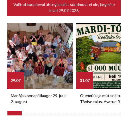
Valitud kuupäeval ühtegi olulist sündmust ei ole, järgmise
leiad
29.07.2026
29.07
31.07
Manõja konnapillilaager 29. juuli-
Õuemüük ja mütsinäitus M
2. august
Tõnise talus. Avatud R-E