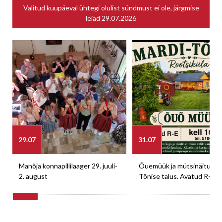
Valitud kuupäeval ühtegi olulist sündmust ei ole, järgmise
leiad
29.07.2026
29.07
31.07
Manõja konnapillilaager 29. juuli-
Õuemüük ja mütsinäitus M
2. august
Tõnise talus. Avatud R-E