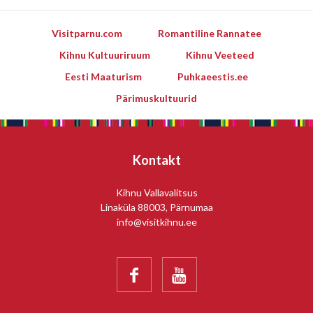
Visitparnu.com
Romantiline Rannatee
Kihnu Kultuuriruum
Kihnu Veeteed
Eesti Maaturism
Puhkaeestis.ee
Pärimuskultuurid
Kontakt
Kihnu Vallavalitsus
Linaküla 88003, Pärnumaa
info@visitkihnu.ee

