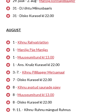
29. juuli - 2. aug -
Manõja konnapillilaager
31 - DJ õhtu Miinusbaaris
31 - Disko Kurasel kl 22.00
AUGUST
1 -
Kihnu Rahvatriatlon
1 -
Manõja Päe Manijas
1 -
Muuseumitund kl 13.00
1 - Ans. Kruiiz Kurasel kl 22.00
3.-7. -
Kihnu Pillilaager Metsamaal
7 - Disko Kurasel kl 22.00
8 -
Kihnu avatud saunade päev
8 -
Muuseumitund kl 13.00
8 - Disko Kurasel kl 22.00
9.-11. - Kihnu-Ruhnu mängud Ruhnus