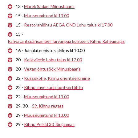
13 -
Marek Sadam Miinusbaaris
15 -
Muuseumitund kl 13.00
15 -
Restoraniõhtu AEGA OND Lohu talus kl 17.00
15 -
Rahvatantsuansambel Tarvanpää kontsert Kihnu Rahvamajas
16 - Jumalateenistus kirikus kl 10.00
20 -
Kelläviietie Lohu talus kl 17.00
20 -
Vegan õhtusöök Miinusbaaris
22 -
Kussõkohe, Kihnu orienteerumine
22 -
Kihnu suve süda kontsertõhtu
22 -
Muuseumitund kl 13.00
29.-30. -
59. Kihnu regatt
29 -
Muuseumitund kl 13.00
29 -
Kihnu Poisid 30 Jõujaamas