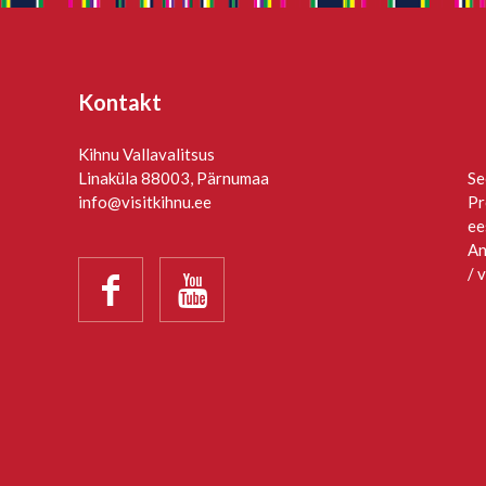
Kontakt
Kihnu Vallavalitsus
Linaküla 88003, Pärnumaa
Se
info@visitkihnu.ee
Pr
ee
An
/ 

