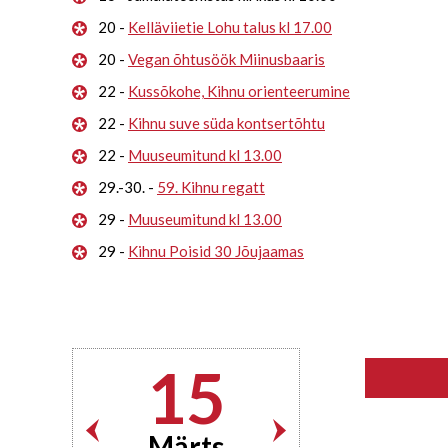
20 -
Kelläviietie Lohu talus kl 17.00
20 -
Vegan õhtusöök Miinusbaaris
22 -
Kussõkohe, Kihnu orienteerumine
22 -
Kihnu suve süda kontsertõhtu
22 -
Muuseumitund kl 13.00
29.-30. -
59. Kihnu regatt
29 -
Muuseumitund kl 13.00
29 -
Kihnu Poisid 30 Jõujaamas
15
Märts