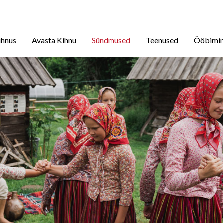
ihnus
Avasta Kihnu
Sündmused
Teenused
Ööbimi