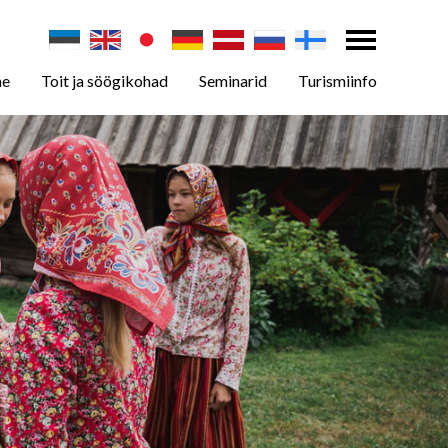
ne
Toit ja söögikohad
Seminarid
Turismiinfo