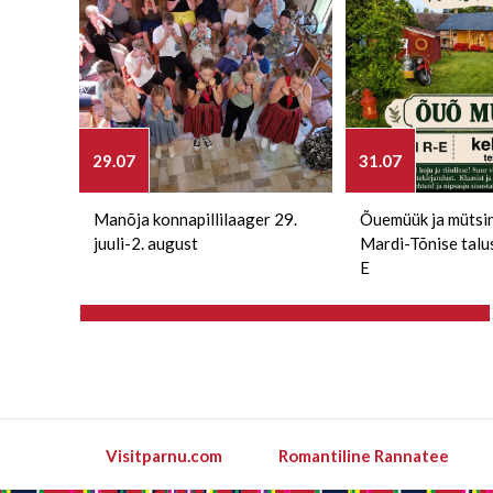
29.07
31.07
Manõja konnapillilaager 29.
Õuemüük ja mütsi
juuli-2. august
Mardi-Tõnise talu
E
Visitparnu.com
Romantiline Rannatee