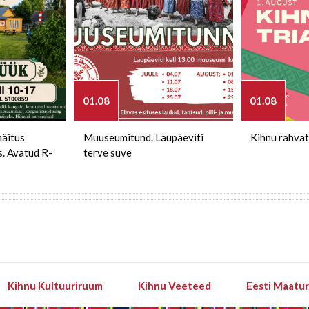
01.08
01.08
näitus
Muuseumitund. Laupäeviti
Kihnu rahvat
s. Avatud R-
terve suve
Kihnu Kultuuriruum
Kihnu Veeteed
Eesti Maatu