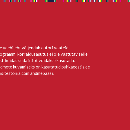
e veebileht väljendab autori vaateid.
ogrammi korraldusasutus ei ole vastutav selle
st, kuidas seda infot võidakse kasutada.
dmete kuvamiseks on kasutatud puhkaeestis.ee
visitestonia.com andmebaasi.