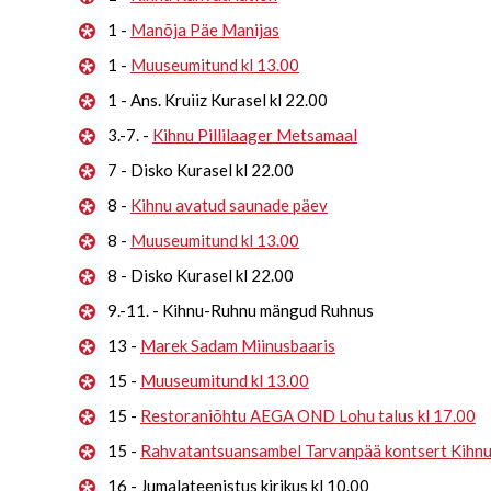
1 -
Manõja Päe Manijas
1 -
Muuseumitund kl 13.00
1 - Ans. Kruiiz Kurasel kl 22.00
3.-7. -
Kihnu Pillilaager Metsamaal
7 - Disko Kurasel kl 22.00
8 -
Kihnu avatud saunade päev
8 -
Muuseumitund kl 13.00
8 - Disko Kurasel kl 22.00
9.-11. - Kihnu-Ruhnu mängud Ruhnus
13 -
Marek Sadam Miinusbaaris
15 -
Muuseumitund kl 13.00
15 -
Restoraniõhtu AEGA OND Lohu talus kl 17.00
15 -
Rahvatantsuansambel Tarvanpää kontsert Kihn
16 - Jumalateenistus kirikus kl 10.00