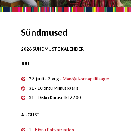
Sündmused
2026 SÜNDMUSTE KALENDER
JUULI
29. juuli - 2. aug -
Manõja konnapillilaager
31 - DJ õhtu Miinusbaaris
31 - Disko Kurasel kl 22.00
AUGUST
1 -
Kihnu Rahvatriatlon