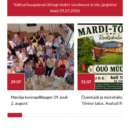
Valitud kuupäeval ühtegi olulist sündmust ei ole, järgmise
leiad
29.07.2026
29.07
31.07
Manõja konnapillilaager 29. juuli-
Õuemüük ja mütsinäitus M
2. august
Tõnise talus. Avatud R-E