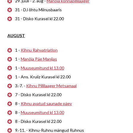
29. juuli - 2. aug -
Manõja konnapillilaager
31 - DJ õhtu Miinusbaaris
31 - Disko Kurasel kl 22.00
AUGUST
1 -
Kihnu Rahvatriatlon
1 -
Manõja Päe Manijas
1 -
Muuseumitund kl 13.00
1 - Ans. Kruiiz Kurasel kl 22.00
3.-7. -
Kihnu Pillilaager Metsamaal
7 - Disko Kurasel kl 22.00
8 -
Kihnu avatud saunade päev
8 -
Muuseumitund kl 13.00
8 - Disko Kurasel kl 22.00
9.-11. - Kihnu-Ruhnu mängud Ruhnus