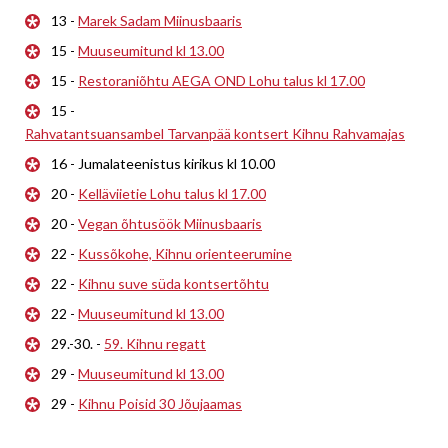
13 -
Marek Sadam Miinusbaaris
15 -
Muuseumitund kl 13.00
15 -
Restoraniõhtu AEGA OND Lohu talus kl 17.00
15 -
Rahvatantsuansambel Tarvanpää kontsert Kihnu Rahvamajas
16 - Jumalateenistus kirikus kl 10.00
20 -
Kelläviietie Lohu talus kl 17.00
20 -
Vegan õhtusöök Miinusbaaris
22 -
Kussõkohe, Kihnu orienteerumine
22 -
Kihnu suve süda kontsertõhtu
22 -
Muuseumitund kl 13.00
29.-30. -
59. Kihnu regatt
29 -
Muuseumitund kl 13.00
29 -
Kihnu Poisid 30 Jõujaamas