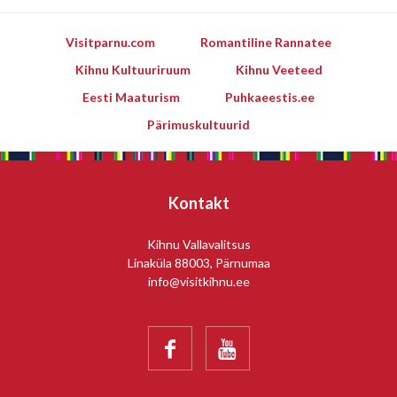
Visitparnu.com
Romantiline Rannatee
Kihnu Kultuuriruum
Kihnu Veeteed
Eesti Maaturism
Puhkaeestis.ee
Pärimuskultuurid
Kontakt
Kihnu Vallavalitsus
Linaküla 88003, Pärnumaa
info@visitkihnu.ee

