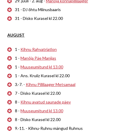
29. juuli - 2. aug -
Manõja konnapillilaager
31 - DJ õhtu Miinusbaaris
31 - Disko Kurasel kl 22.00
AUGUST
1 -
Kihnu Rahvatriatlon
1 -
Manõja Päe Manijas
1 -
Muuseumitund kl 13.00
1 - Ans. Kruiiz Kurasel kl 22.00
3.-7. -
Kihnu Pillilaager Metsamaal
7 - Disko Kurasel kl 22.00
8 -
Kihnu avatud saunade päev
8 -
Muuseumitund kl 13.00
8 - Disko Kurasel kl 22.00
9.-11. - Kihnu-Ruhnu mängud Ruhnus