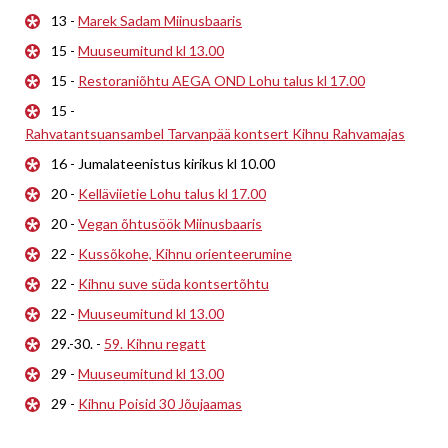
13 -
Marek Sadam Miinusbaaris
15 -
Muuseumitund kl 13.00
15 -
Restoraniõhtu AEGA OND Lohu talus kl 17.00
15 -
Rahvatantsuansambel Tarvanpää kontsert Kihnu Rahvamajas
16 - Jumalateenistus kirikus kl 10.00
20 -
Kelläviietie Lohu talus kl 17.00
20 -
Vegan õhtusöök Miinusbaaris
22 -
Kussõkohe, Kihnu orienteerumine
22 -
Kihnu suve süda kontsertõhtu
22 -
Muuseumitund kl 13.00
29.-30. -
59. Kihnu regatt
29 -
Muuseumitund kl 13.00
29 -
Kihnu Poisid 30 Jõujaamas