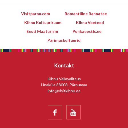
Visitparnu.com
Romantiline Rannatee
Kihnu Kultuuriruum
Kihnu Veeteed
Eesti Maaturism
Puhkaeestis.ee
Pärimuskultuurid
Kontakt
Kihnu Vallavalitsus
Linaküla 88003, Pärnumaa
info@visitkihnu.ee

