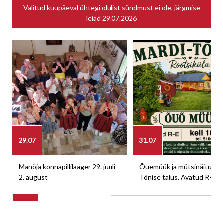
Valitud kuupäeval ühtegi olulist sündmust ei ole, järgmise
leiad
29.07.2026
29.07
31.07
Manõja konnapillilaager 29. juuli-
Õuemüük ja mütsinäitus M
2. august
Tõnise talus. Avatud R-E