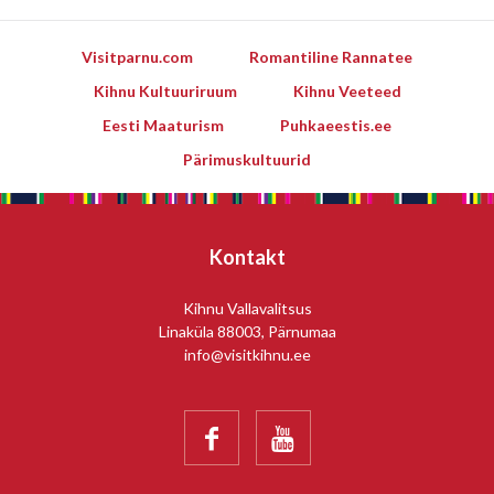
Visitparnu.com
Romantiline Rannatee
Kihnu Kultuuriruum
Kihnu Veeteed
Eesti Maaturism
Puhkaeestis.ee
Pärimuskultuurid
Kontakt
Kihnu Vallavalitsus
Linaküla 88003, Pärnumaa
info@visitkihnu.ee

