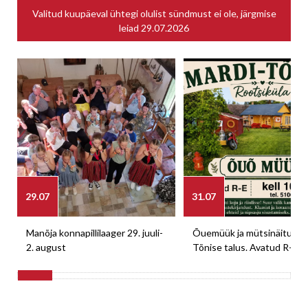
Valitud kuupäeval ühtegi olulist sündmust ei ole, järgmise
leiad
29.07.2026
29.07
31.07
Manõja konnapillilaager 29. juuli-
Õuemüük ja mütsinäitus M
2. august
Tõnise talus. Avatud R-E