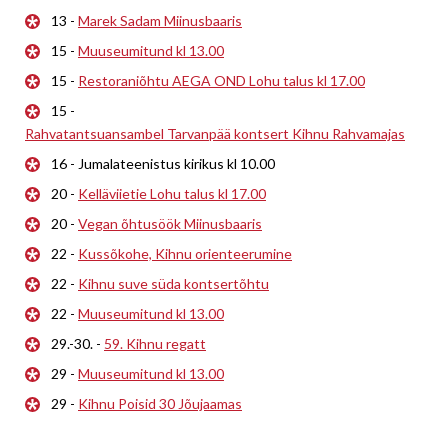
13 -
Marek Sadam Miinusbaaris
15 -
Muuseumitund kl 13.00
15 -
Restoraniõhtu AEGA OND Lohu talus kl 17.00
15 -
Rahvatantsuansambel Tarvanpää kontsert Kihnu Rahvamajas
16 - Jumalateenistus kirikus kl 10.00
20 -
Kelläviietie Lohu talus kl 17.00
20 -
Vegan õhtusöök Miinusbaaris
22 -
Kussõkohe, Kihnu orienteerumine
22 -
Kihnu suve süda kontsertõhtu
22 -
Muuseumitund kl 13.00
29.-30. -
59. Kihnu regatt
29 -
Muuseumitund kl 13.00
29 -
Kihnu Poisid 30 Jõujaamas