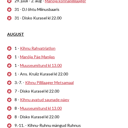
29. juuli - 2. aug -
Manõja konnapillilaager
31 - DJ õhtu Miinusbaaris
31 - Disko Kurasel kl 22.00
AUGUST
1 -
Kihnu Rahvatriatlon
1 -
Manõja Päe Manijas
1 -
Muuseumitund kl 13.00
1 - Ans. Kruiiz Kurasel kl 22.00
3.-7. -
Kihnu Pillilaager Metsamaal
7 - Disko Kurasel kl 22.00
8 -
Kihnu avatud saunade päev
8 -
Muuseumitund kl 13.00
8 - Disko Kurasel kl 22.00
9.-11. - Kihnu-Ruhnu mängud Ruhnus