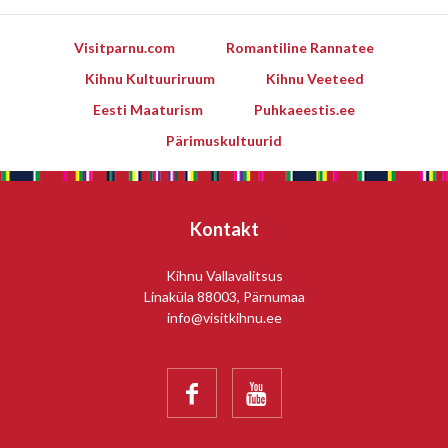
Visitparnu.com
Romantiline Rannatee
Kihnu Kultuuriruum
Kihnu Veeteed
Eesti Maaturism
Puhkaeestis.ee
Pärimuskultuurid
Kontakt
Kihnu Vallavalitsus
Linaküla 88003, Pärnumaa
info@visitkihnu.ee

