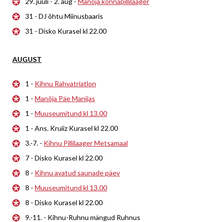
29. juuli - 2. aug -
Manõja konnapillilaager
31 - DJ õhtu Miinusbaaris
31 - Disko Kurasel kl 22.00
AUGUST
1 -
Kihnu Rahvatriatlon
1 -
Manõja Päe Manijas
1 -
Muuseumitund kl 13.00
1 - Ans. Kruiiz Kurasel kl 22.00
3.-7. -
Kihnu Pillilaager Metsamaal
7 - Disko Kurasel kl 22.00
8 -
Kihnu avatud saunade päev
8 -
Muuseumitund kl 13.00
8 - Disko Kurasel kl 22.00
9.-11. - Kihnu-Ruhnu mängud Ruhnus