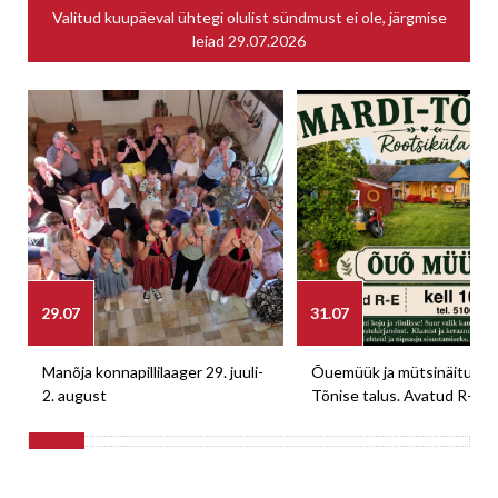
Valitud kuupäeval ühtegi olulist sündmust ei ole, järgmise
leiad
29.07.2026
29.07
31.07
Manõja konnapillilaager 29. juuli-
Õuemüük ja mütsinäitus M
2. august
Tõnise talus. Avatud R-E