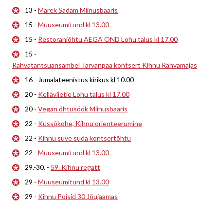
13 -
Marek Sadam Miinusbaaris
15 -
Muuseumitund kl 13.00
15 -
Restoraniõhtu AEGA OND Lohu talus kl 17.00
15 -
Rahvatantsuansambel Tarvanpää kontsert Kihnu Rahvamajas
16 - Jumalateenistus kirikus kl 10.00
20 -
Kelläviietie Lohu talus kl 17.00
20 -
Vegan õhtusöök Miinusbaaris
22 -
Kussõkohe, Kihnu orienteerumine
22 -
Kihnu suve süda kontsertõhtu
22 -
Muuseumitund kl 13.00
29.-30. -
59. Kihnu regatt
29 -
Muuseumitund kl 13.00
29 -
Kihnu Poisid 30 Jõujaamas