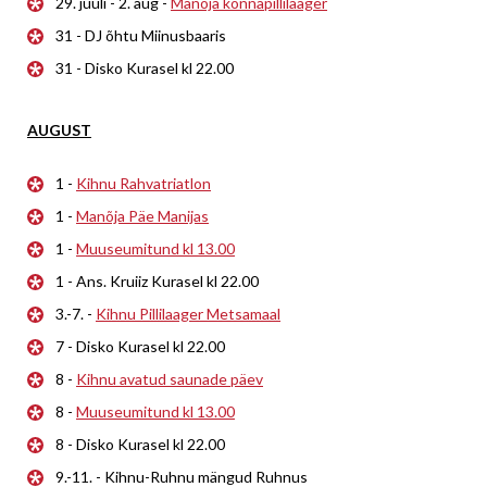
29. juuli - 2. aug -
Manõja konnapillilaager
31 - DJ õhtu Miinusbaaris
31 - Disko Kurasel kl 22.00
AUGUST
1 -
Kihnu Rahvatriatlon
1 -
Manõja Päe Manijas
1 -
Muuseumitund kl 13.00
1 - Ans. Kruiiz Kurasel kl 22.00
3.-7. -
Kihnu Pillilaager Metsamaal
7 - Disko Kurasel kl 22.00
8 -
Kihnu avatud saunade päev
8 -
Muuseumitund kl 13.00
8 - Disko Kurasel kl 22.00
9.-11. - Kihnu-Ruhnu mängud Ruhnus