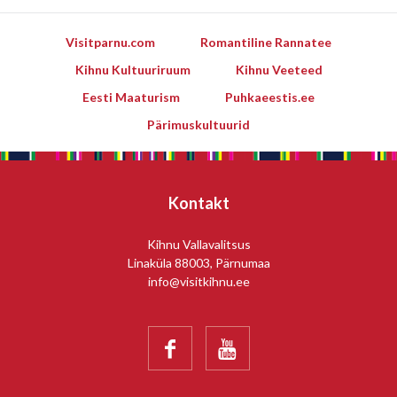
Visitparnu.com
Romantiline Rannatee
Kihnu Kultuuriruum
Kihnu Veeteed
Eesti Maaturism
Puhkaeestis.ee
Pärimuskultuurid
Kontakt
Kihnu Vallavalitsus
Linaküla 88003, Pärnumaa
info@visitkihnu.ee

