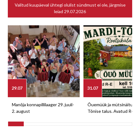
Valitud kuupäeval ühtegi olulist sündmust ei ole, järgmise
leiad
29.07.2026
29.07
31.07
Manõja konnapillilaager 29. juuli-
Õuemüük ja mütsinäitus M
2. august
Tõnise talus. Avatud R-E