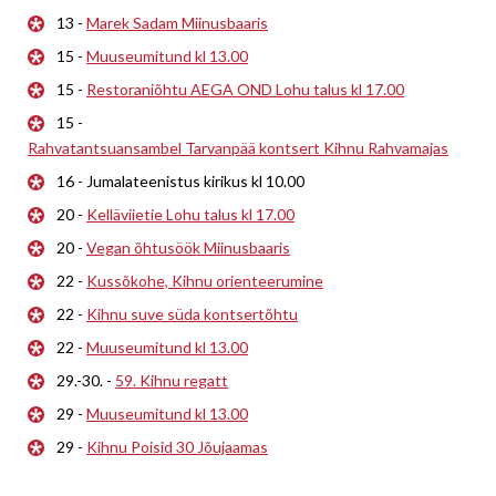
13 -
Marek Sadam Miinusbaaris
15 -
Muuseumitund kl 13.00
15 -
Restoraniõhtu AEGA OND Lohu talus kl 17.00
15 -
Rahvatantsuansambel Tarvanpää kontsert Kihnu Rahvamajas
16 - Jumalateenistus kirikus kl 10.00
20 -
Kelläviietie Lohu talus kl 17.00
20 -
Vegan õhtusöök Miinusbaaris
22 -
Kussõkohe, Kihnu orienteerumine
22 -
Kihnu suve süda kontsertõhtu
22 -
Muuseumitund kl 13.00
29.-30. -
59. Kihnu regatt
29 -
Muuseumitund kl 13.00
29 -
Kihnu Poisid 30 Jõujaamas