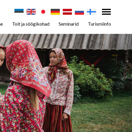
ne
Toit ja söögikohad
Seminarid
Turismiinfo