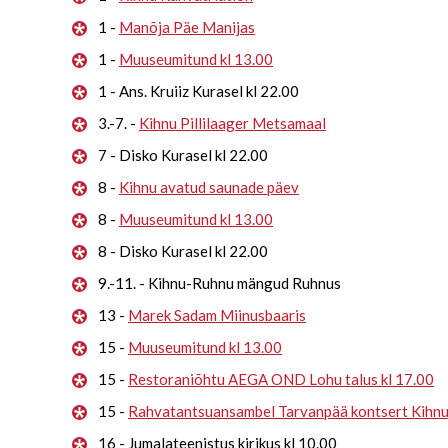
1 -
Manõja Päe Manijas
1 -
Muuseumitund kl 13.00
1 - Ans. Kruiiz Kurasel kl 22.00
3.-7. -
Kihnu Pillilaager Metsamaal
7 - Disko Kurasel kl 22.00
8 -
Kihnu avatud saunade päev
8 -
Muuseumitund kl 13.00
8 - Disko Kurasel kl 22.00
9.-11. - Kihnu-Ruhnu mängud Ruhnus
13 -
Marek Sadam Miinusbaaris
15 -
Muuseumitund kl 13.00
15 -
Restoraniõhtu AEGA OND Lohu talus kl 17.00
15 -
Rahvatantsuansambel Tarvanpää kontsert Kihn
16 - Jumalateenistus kirikus kl 10.00