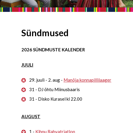
Sündmused
2026 SÜNDMUSTE KALENDER
JUULI
29. juuli - 2. aug -
Manõja konnapillilaager
31 - DJ õhtu Miinusbaaris
31 - Disko Kurasel kl 22.00
AUGUST
1 -
Kihnu Rahvatriatlon