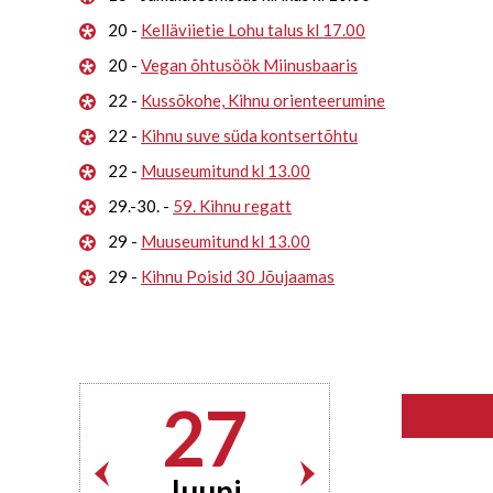
20 -
Kelläviietie Lohu talus kl 17.00
20 -
Vegan õhtusöök Miinusbaaris
22 -
Kussõkohe, Kihnu orienteerumine
22 -
Kihnu suve süda kontsertõhtu
22 -
Muuseumitund kl 13.00
29.-30. -
59. Kihnu regatt
29 -
Muuseumitund kl 13.00
29 -
Kihnu Poisid 30 Jõujaamas
27
Juuni