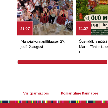
29.07
31.07
Manõja konnapillilaager 29.
Õuemüük ja mütsi
juuli-2. august
Mardi-Tõnise talu
E
Visitparnu.com
Romantiline Rannatee