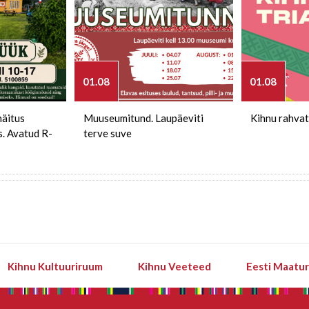
01.08
01.08
näitus
Muuseumitund. Laupäeviti
Kihnu rahvat
s. Avatud R-
terve suve
Kihnu Kultuuriruum
Kihnu Veeteed
Eesti Maatu