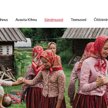
ihnus
Avasta Kihnu
Sündmused
Teenused
Ööbimi