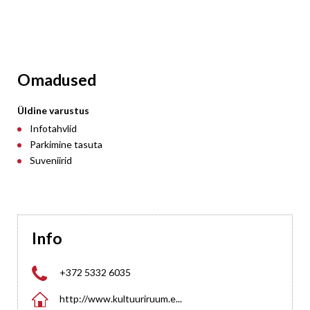
Omadused
Üldine varustus
Infotahvlid
Parkimine tasuta
Suveniirid
Info

+372 5332 6035

http://www.kultuuriruum.e...