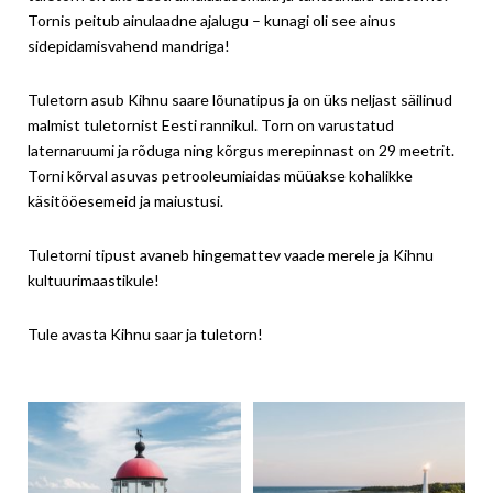
Tornis peitub ainulaadne ajalugu – kunagi oli see ainus
sidepidamisvahend mandriga!
Tuletorn asub Kihnu saare lõunatipus ja on üks neljast säilinud
malmist tuletornist Eesti rannikul. Torn on varustatud
laternaruumi ja rõduga ning kõrgus merepinnast on 29 meetrit.
Torni kõrval asuvas petrooleumiaidas müüakse kohalikke
käsitööesemeid ja maiustusi.
Tuletorni tipust avaneb hingemattev vaade merele ja Kihnu
kultuurimaastikule!
Tule avasta Kihnu saar ja tuletorn!