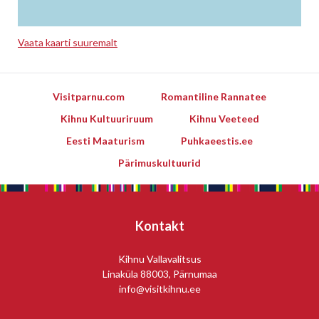
Vaata kaarti suuremalt
Leaflet
Visitparnu.com
Romantiline Rannatee
Kihnu Kultuuriruum
Kihnu Veeteed
Eesti Maaturism
Puhkaeestis.ee
Pärimuskultuurid
Kontakt
Kihnu Vallavalitsus
Linaküla 88003, Pärnumaa
info@visitkihnu.ee