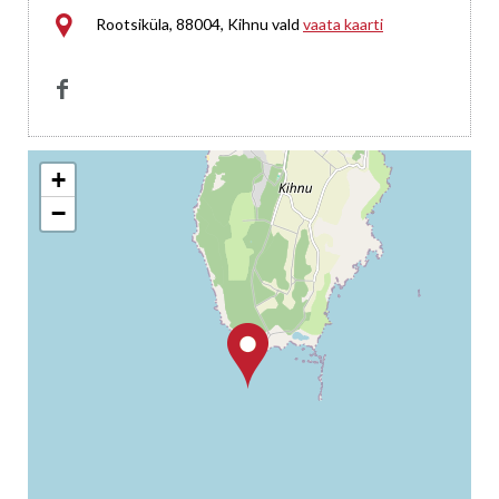

Rootsiküla, 88004, Kihnu vald
vaata kaarti

+
−