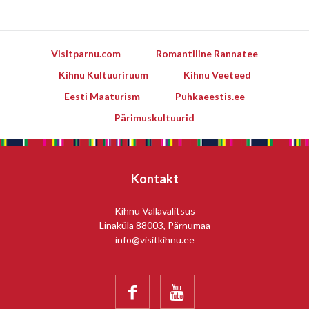
Visitparnu.com
Romantiline Rannatee
Kihnu Kultuuriruum
Kihnu Veeteed
Eesti Maaturism
Puhkaeestis.ee
Pärimuskultuurid
Kontakt
Kihnu Vallavalitsus
Linaküla 88003, Pärnumaa
info@visitkihnu.ee

