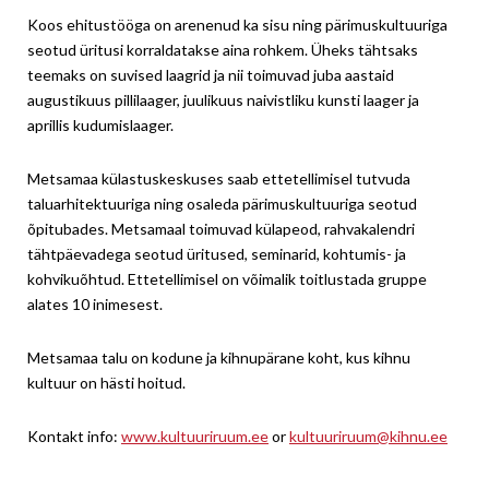
Koos ehitustööga on arenenud ka sisu ning pärimuskultuuriga
seotud üritusi korraldatakse aina rohkem. Üheks tähtsaks
teemaks on suvised laagrid ja nii toimuvad juba aastaid
augustikuus pillilaager, juulikuus naivistliku kunsti laager ja
aprillis kudumislaager.
Metsamaa külastuskeskuses saab ettetellimisel tutvuda
taluarhitektuuriga ning osaleda pärimuskultuuriga seotud
õpitubades. Metsamaal toimuvad külapeod, rahvakalendri
tähtpäevadega seotud üritused, seminarid, kohtumis- ja
kohvikuõhtud. Ettetellimisel on võimalik toitlustada gruppe
alates 10 inimesest.
Metsamaa talu on kodune ja kihnupärane koht, kus kihnu
kultuur on hästi hoitud.
Kontakt info:
www.kultuuriruum.ee
or
kultuuriruum@kihnu.ee