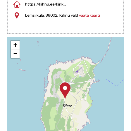

https://kihnu.ee/kirik...

Lemsi küla, 88002, Kihnu vald
vaata kaarti
+
−