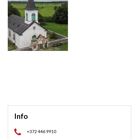
Info

+372 446 9910