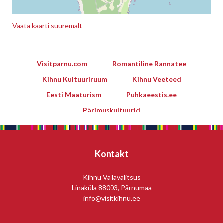
Vaata kaarti suuremalt
Leaflet
Visitparnu.com
Romantiline Rannatee
Kihnu Kultuuriruum
Kihnu Veeteed
Eesti Maaturism
Puhkaeestis.ee
Pärimuskultuurid
Kontakt
Kihnu Vallavalitsus
Linaküla 88003, Pärnumaa
info@visitkihnu.ee