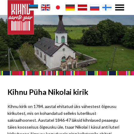
Kihnu Püha Nikolai kirik
Kihnu kirik on 1784. aastal ehitatud üks vähestest õigeusu
kirikutest, mis on kohandatud selleks luterlikust
sakraalhoonest. Aastatel 1846-47 läksid kihnlased peaaegu
täies koosseisus õigeusku üle, tsaar Nikolai I käsul anti luteri
kirikuhoone õigeusu kogudusele ning kellatornile ehitati