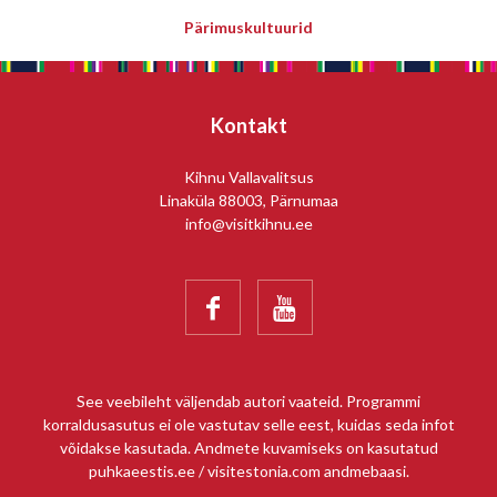
Pärimuskultuurid
Kontakt
Kihnu Vallavalitsus
Linaküla 88003, Pärnumaa
info@visitkihnu.ee


See veebileht väljendab autori vaateid. Programmi
korraldusasutus ei ole vastutav selle eest, kuidas seda infot
võidakse kasutada. Andmete kuvamiseks on kasutatud
puhkaeestis.ee / visitestonia.com andmebaasi.