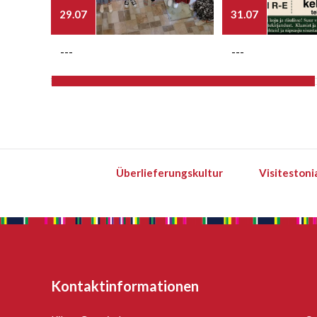
29.07
31.07
---
---
Überlieferungskultur
Visitestoni
Kontaktinformationen