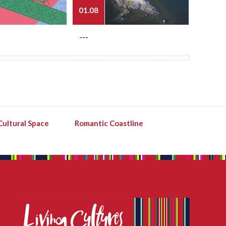
01.08
03.08
---
---
Cultural Space
Romantic Coastline