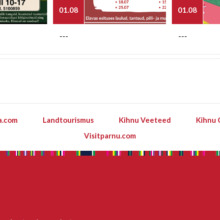
01.08
01.08
---
---
a.com
Landtourismus
Kihnu Veeteed
Kihnu 
Visitparnu.com