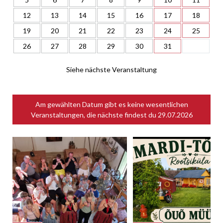
12
13
14
15
16
17
18
19
20
21
22
23
24
25
26
27
28
29
30
31
Siehe nächste Veranstaltung
Am gewählten Datum gibt es keine wesentlichen
Veranstaltungen, die nächste findest du
29.07.2026