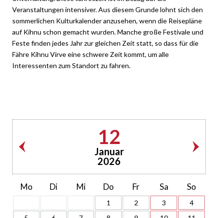
Veranstaltungen intensiver. Aus diesem Grunde lohnt sich den
sommerlichen Kulturkalender anzusehen, wenn die Reisepläne
auf Kihnu schon gemacht wurden. Manche große Festivale und
Feste finden jedes Jahr zur gleichen Zeit statt, so dass für die
Fähre Kihnu Virve eine schwere Zeit kommt, um alle
Interessenten zum Standort zu fahren.
12
Januar
2026
Mo
Di
Mi
Do
Fr
Sa
So
1
2
3
4
5
6
7
8
9
10
11