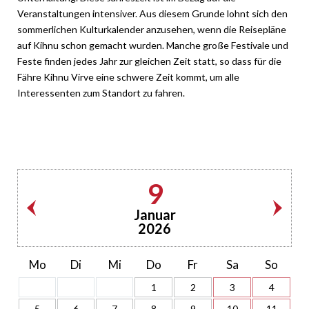
Veranstaltungen intensiver. Aus diesem Grunde lohnt sich den
sommerlichen Kulturkalender anzusehen, wenn die Reisepläne
auf Kihnu schon gemacht wurden. Manche große Festivale und
Feste finden jedes Jahr zur gleichen Zeit statt, so dass für die
Fähre Kihnu Virve eine schwere Zeit kommt, um alle
Interessenten zum Standort zu fahren.
9
Januar
2026
Mo
Di
Mi
Do
Fr
Sa
So
1
2
3
4
5
6
7
8
9
10
11