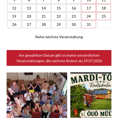
12
13
14
15
16
17
18
19
20
21
22
23
24
25
26
27
28
29
30
31
Siehe nächste Veranstaltung
Am gewählten Datum gibt es keine wesentlichen
Veranstaltungen, die nächste findest du
29.07.2026