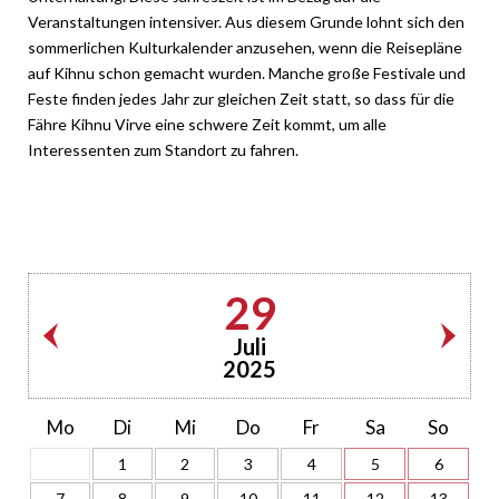
Veranstaltungen intensiver. Aus diesem Grunde lohnt sich den
sommerlichen Kulturkalender anzusehen, wenn die Reisepläne
auf Kihnu schon gemacht wurden. Manche große Festivale und
Feste finden jedes Jahr zur gleichen Zeit statt, so dass für die
Fähre Kihnu Virve eine schwere Zeit kommt, um alle
Interessenten zum Standort zu fahren.
29
Juli
2025
Mo
Di
Mi
Do
Fr
Sa
So
1
2
3
4
5
6
7
8
9
10
11
12
13