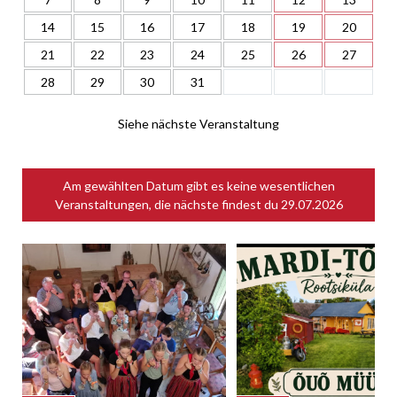
14
15
16
17
18
19
20
21
22
23
24
25
26
27
28
29
30
31
Siehe nächste Veranstaltung
Am gewählten Datum gibt es keine wesentlichen
Veranstaltungen, die nächste findest du
29.07.2026