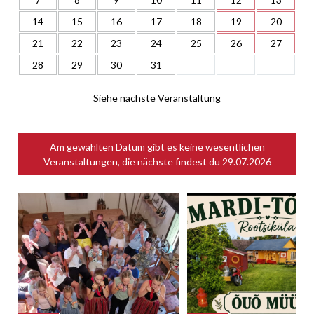
14
15
16
17
18
19
20
21
22
23
24
25
26
27
28
29
30
31
Siehe nächste Veranstaltung
Am gewählten Datum gibt es keine wesentlichen
Veranstaltungen, die nächste findest du
29.07.2026