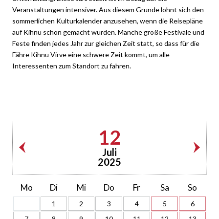
Veranstaltungen intensiver. Aus diesem Grunde lohnt sich den
sommerlichen Kulturkalender anzusehen, wenn die Reisepläne
auf Kihnu schon gemacht wurden. Manche große Festivale und
Feste finden jedes Jahr zur gleichen Zeit statt, so dass für die
Fähre Kihnu Virve eine schwere Zeit kommt, um alle
Interessenten zum Standort zu fahren.
12
Juli
2025
Mo
Di
Mi
Do
Fr
Sa
So
1
2
3
4
5
6
7
8
9
10
11
12
13