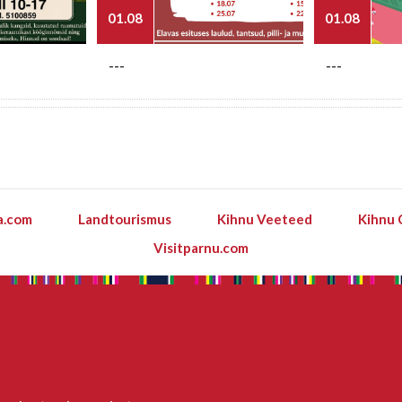
01.08
01.08
---
---
a.com
Landtourismus
Kihnu Veeteed
Kihnu 
Visitparnu.com