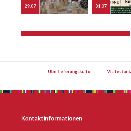
29.07
31.07
---
---
Überlieferungskultur
Visitestoni
Kontaktinformationen