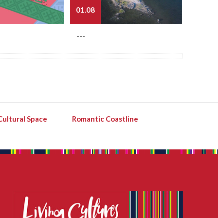
01.08
03.08
---
---
Cultural Space
Romantic Coastline