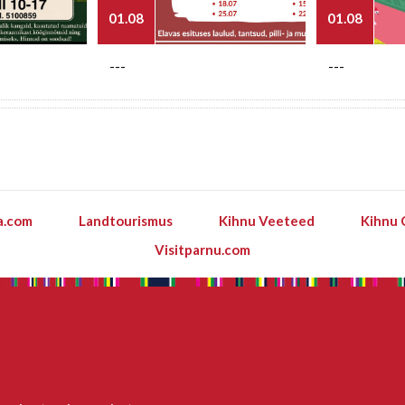
01.08
01.08
---
---
a.com
Landtourismus
Kihnu Veeteed
Kihnu 
Visitparnu.com