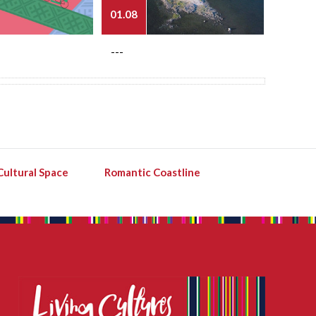
01.08
03.08
---
---
Cultural Space
Romantic Coastline