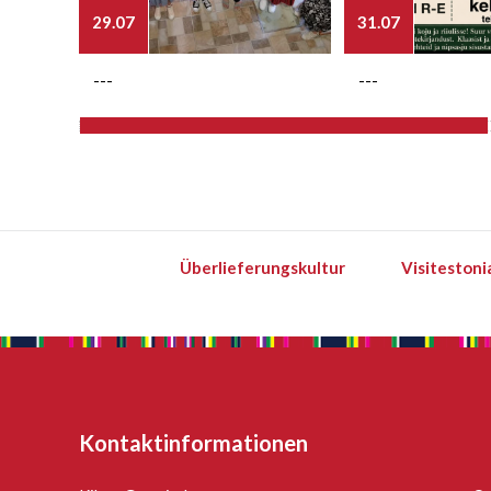
29.07
31.07
---
---
Überlieferungskultur
Visitestoni
Kontaktinformationen