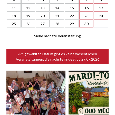
11
12
13
14
15
16
17
18
19
20
21
22
23
24
25
26
27
28
29
30
Siehe nächste Veranstaltung
Am gewählten Datum gibt es keine wesentlichen
Veranstaltungen, die nächste findest du
29.07.2026