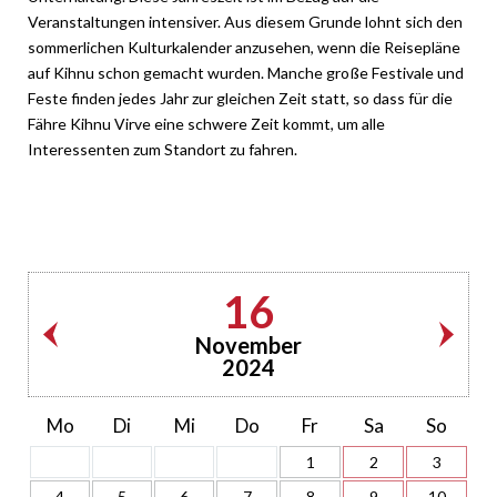
Veranstaltungen intensiver. Aus diesem Grunde lohnt sich den
sommerlichen Kulturkalender anzusehen, wenn die Reisepläne
auf Kihnu schon gemacht wurden. Manche große Festivale und
Feste finden jedes Jahr zur gleichen Zeit statt, so dass für die
Fähre Kihnu Virve eine schwere Zeit kommt, um alle
Interessenten zum Standort zu fahren.
16
November
2024
Mo
Di
Mi
Do
Fr
Sa
So
1
2
3
4
5
6
7
8
9
10