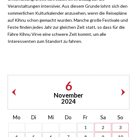
Veranstaltungen intensiver. Aus diesem Grunde lohnt sich den
sommerlichen Kulturkalender anzusehen, wenn die Reisepläne
auf Kihnu schon gemacht wurden. Manche große Festivale und
Feste finden jedes Jahr zur gleichen Zeit statt, so dass für die
Fähre Kihnu Virve eine schwere Zeit kommt, um alle
Interessenten zum Standort zu fahren.
6
November
2024
Mo
Di
Mi
Do
Fr
Sa
So
1
2
3
4
5
6
7
8
9
10