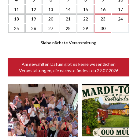
11
12
13
14
15
16
17
18
19
20
21
22
23
24
25
26
27
28
29
30
Siehe nächste Veranstaltung
Am gewählten Datum gibt es keine wesentlichen
Veranstaltungen, die nächste findest du
29.07.2026