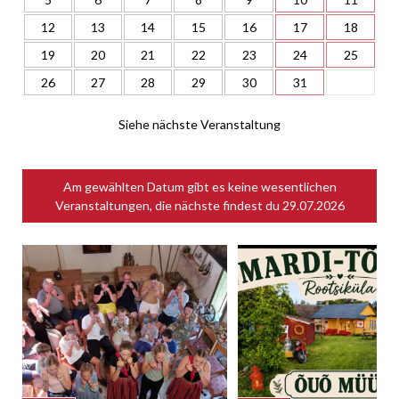
12
13
14
15
16
17
18
19
20
21
22
23
24
25
26
27
28
29
30
31
Siehe nächste Veranstaltung
Am gewählten Datum gibt es keine wesentlichen
Veranstaltungen, die nächste findest du
29.07.2026