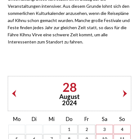
Veranstaltungen intensiver. Aus diesem Grunde lohnt sich den
sommerlichen Kulturkalender anzusehen, wenn die Reisepläne
auf Kihnu schon gemacht wurden. Manche große Festivale und
Feste finden jedes Jahr zur gleichen Zeit statt, so dass für die
Fähre Kihnu Virve eine schwere Zeit kommt, um alle
Interessenten zum Standort zu fahren.
28
August
2024
Mo
Di
Mi
Do
Fr
Sa
So
1
2
3
4
5
6
7
8
9
10
11