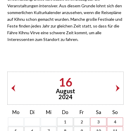
Veranstaltungen intensiver. Aus diesem Grunde lohnt sich den
sommerlichen Kulturkalender anzusehen, wenn die Reisepläne
auf Kihnu schon gemacht wurden. Manche große Festivale und
Feste finden jedes Jahr zur gleichen Zeit statt, so dass für die
Fähre Kihnu Virve eine schwere Zeit kommt, um alle
Interessenten zum Standort zu fahren.
16
August
2024
Mo
Di
Mi
Do
Fr
Sa
So
1
2
3
4
5
6
7
8
9
10
11