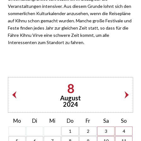
Veranstaltungen intensiver. Aus diesem Grunde lohnt sich den
sommerlichen Kulturkalender anzusehen, wenn die Reisepläne
auf Kihnu schon gemacht wurden. Manche große Festivale und
Feste finden jedes Jahr zur gleichen Zeit statt, so dass für die
Fähre Kihnu Virve eine schwere Zeit kommt, um alle
Interessenten zum Standort zu fahren.
8
August
2024
Mo
Di
Mi
Do
Fr
Sa
So
1
2
3
4
5
6
7
8
9
10
11