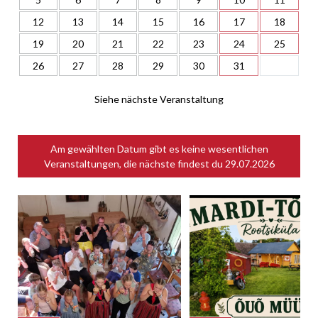
12
13
14
15
16
17
18
19
20
21
22
23
24
25
26
27
28
29
30
31
Siehe nächste Veranstaltung
Am gewählten Datum gibt es keine wesentlichen
Veranstaltungen, die nächste findest du
29.07.2026