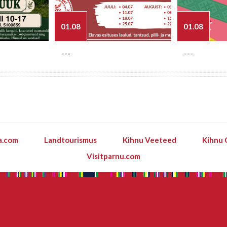
01.08
01.08
---
---
a.com
Landtourismus
Kihnu Veeteed
Kihnu 
Visitparnu.com