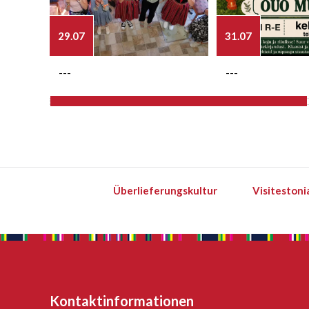
29.07
31.07
---
---
Überlieferungskultur
Visitestoni
Kontaktinformationen