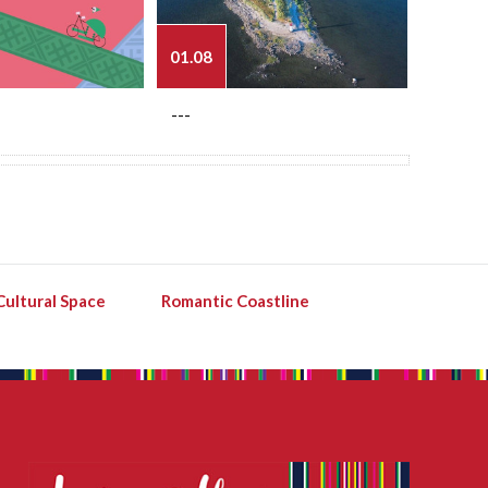
01.08
03.08
---
---
Cultural Space
Romantic Coastline