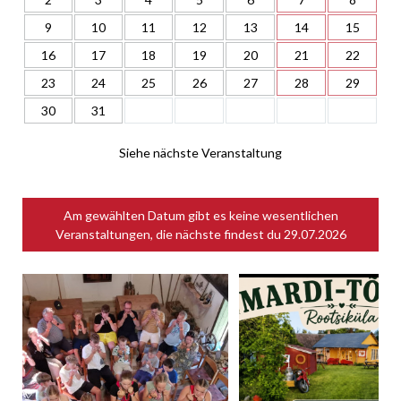
9
10
11
12
13
14
15
16
17
18
19
20
21
22
23
24
25
26
27
28
29
30
31
Siehe nächste Veranstaltung
Am gewählten Datum gibt es keine wesentlichen
Veranstaltungen, die nächste findest du
29.07.2026