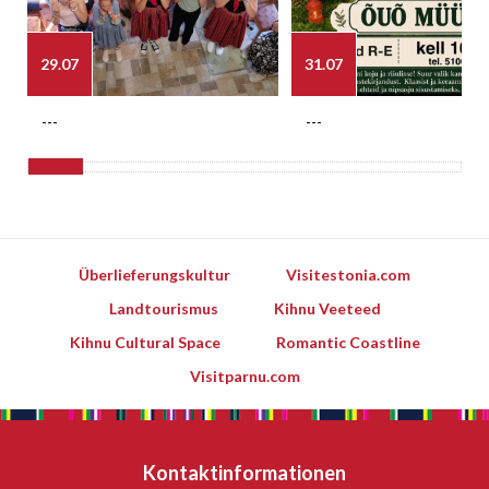
29.07
31.07
---
---
Überlieferungskultur
Visitestonia.com
Landtourismus
Kihnu Veeteed
Kihnu Cultural Space
Romantic Coastline
Visitparnu.com
Kontaktinformationen