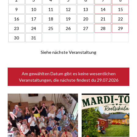
9
10
11
12
13
14
15
16
17
18
19
20
21
22
23
24
25
26
27
28
29
30
31
Siehe nächste Veranstaltung
Am gewählten Datum gibt es keine wesentlichen
Veranstaltungen, die nächste findest du
29.07.2026