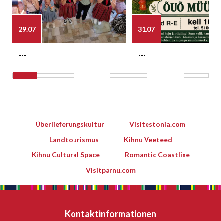
29.07
31.07
---
---
Überlieferungskultur
Visitestonia.com
Landtourismus
Kihnu Veeteed
Kihnu Cultural Space
Romantic Coastline
Visitparnu.com
Kontaktinformationen