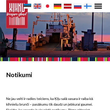
Notikumi
Ne jau velti ir radies teiciens, ka Ķīļu salā vasara ir raiba kā
kihniešu brunči – pasākumu tik daudz un jebkurai gaumei.
Skaidrs, ka vasarās ir visvairāk notikumu. Pirms plānojat