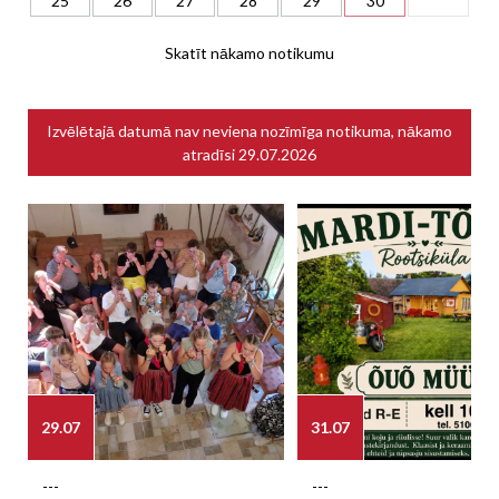
25
26
27
28
29
30
Skatīt nākamo notikumu
Izvēlētajā datumā nav neviena nozīmīga notikuma, nākamo
atradīsi
29.07.2026
29.07
31.07
---
---