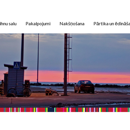
ihnu salu
Pakalpojumi
Nakšņošana
Pārtika un ēdināš