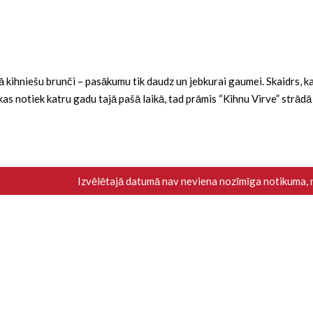
ba kā kihniešu brunči – pasākumu tik daudz un jebkurai gaumei. Skaidrs,
i, kas notiek katru gadu tajā pašā laikā, tad prāmis “Kihnu Virve” strād
Izvēlētajā datumā nav neviena nozīmīga notikuma,