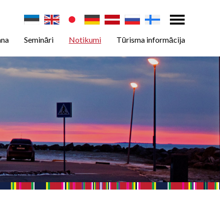
ana
Semināri
Notikumi
Tūrisma informācija