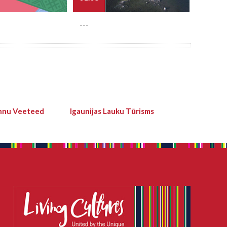
---
---
hnu Veeteed
Igaunijas Lauku Tūrisms