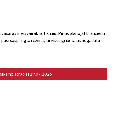
 ka vasarās ir visvairāk notikumu. Pirms plānojat braucienu
ā īpaši saspringtā režīmā, lai visus gribētājus nogādātu
 nākamo atradīsi
29.07.2026