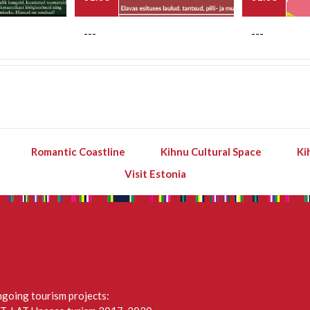
---
---
Romantic Coastline
Kihnu Cultural Space
Ki
Visit Estonia
going tourism projects: