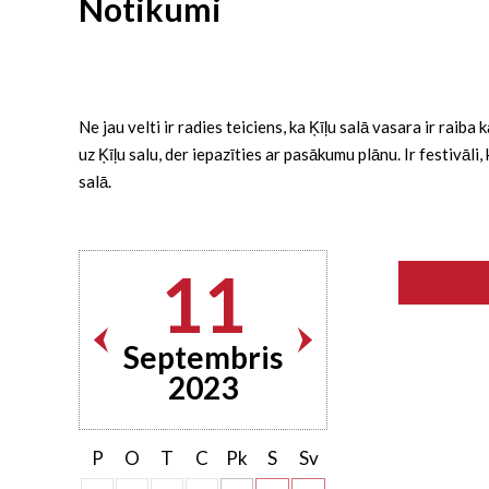
Notikumi
Ne jau velti ir radies teiciens, ka Ķīļu salā vasara ir rai
uz Ķīļu salu, der iepazīties ar pasākumu plānu. Ir festivāl
salā.
11
Septembris
2023
P
O
T
C
Pk
S
Sv