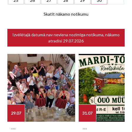
25
26
27
28
29
30
Skatīt nākamo notikumu
Izvēlētajā datumā nav neviena nozīmīga notikuma, nākamo
atradīsi
29.07.2026
29.07
31.07
---
---