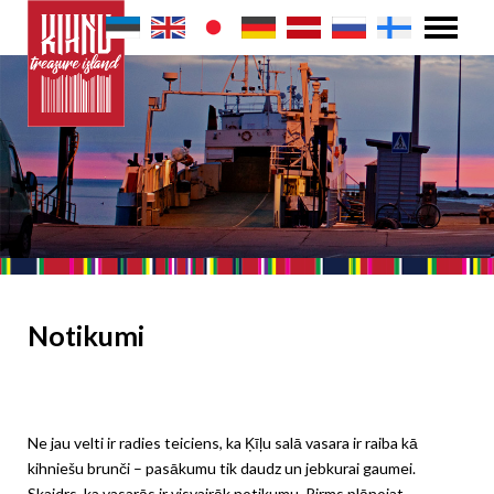
Notikumi
Ne jau velti ir radies teiciens, ka Ķīļu salā vasara ir raiba kā
kihniešu brunči – pasākumu tik daudz un jebkurai gaumei.
Skaidrs, ka vasarās ir visvairāk notikumu. Pirms plānojat