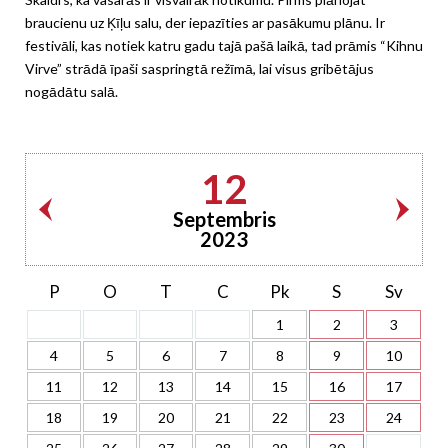
braucienu uz Ķīļu salu, der iepazīties ar pasākumu plānu. Ir
festivāli, kas notiek katru gadu tajā pašā laikā, tad prāmis “Kihnu
Virve” strādā īpaši saspringtā režīmā, lai visus gribētājus
nogādātu salā.
12
Septembris
2023
P
O
T
C
Pk
S
Sv
1
2
3
4
5
6
7
8
9
10
11
12
13
14
15
16
17
18
19
20
21
22
23
24