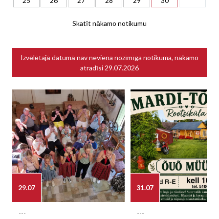
25
26
27
28
29
30
Skatīt nākamo notikumu
Izvēlētajā datumā nav neviena nozīmīga notikuma, nākamo
atradīsi
29.07.2026
29.07
31.07
---
---