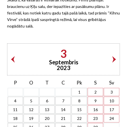
braucienu uz Ķīļu salu, der iepazīties ar pasākumu plānu. Ir
festivāli, kas notiek katru gadu tajā pašā laikā, tad prāmis “Kihnu
Virve” strādā īpaši saspringtā režīmā, lai visus gribētājus
nogādātu salā.
3
Septembris
2023
P
O
T
C
Pk
S
Sv
1
2
3
4
5
6
7
8
9
10
11
12
13
14
15
16
17
18
19
20
21
22
23
24