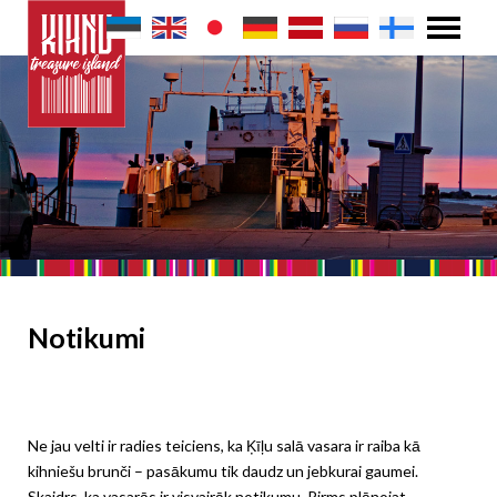
Notikumi
Ne jau velti ir radies teiciens, ka Ķīļu salā vasara ir raiba kā
kihniešu brunči – pasākumu tik daudz un jebkurai gaumei.
Skaidrs, ka vasarās ir visvairāk notikumu. Pirms plānojat