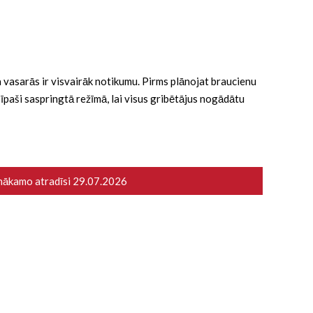
 ka vasarās ir visvairāk notikumu. Pirms plānojat braucienu
ā īpaši saspringtā režīmā, lai visus gribētājus nogādātu
 nākamo atradīsi
29.07.2026