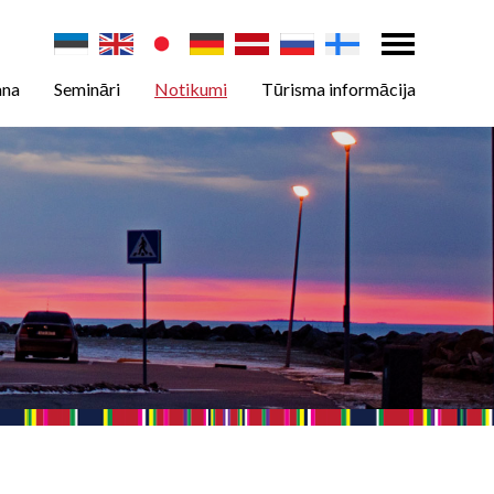
ana
Semināri
Notikumi
Tūrisma informācija