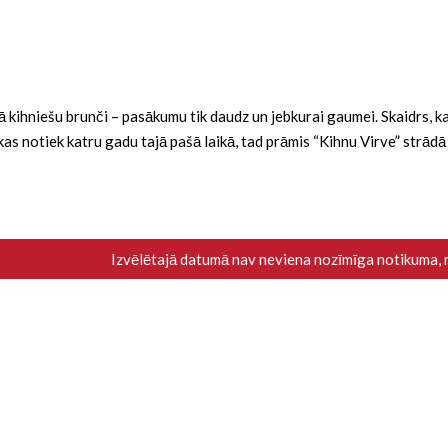
ba kā kihniešu brunči – pasākumu tik daudz un jebkurai gaumei. Skaidrs,
i, kas notiek katru gadu tajā pašā laikā, tad prāmis “Kihnu Virve” strād
Izvēlētajā datumā nav neviena nozīmīga notikuma,