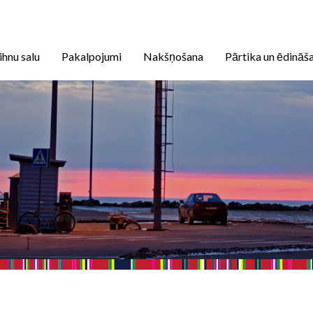
ihnu salu
Pakalpojumi
Nakšņošana
Pārtika un ēdināš