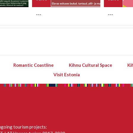
---
---
Romantic Coastline
Kihnu Cultural Space
Ki
Visit Estonia
going tourism projects: