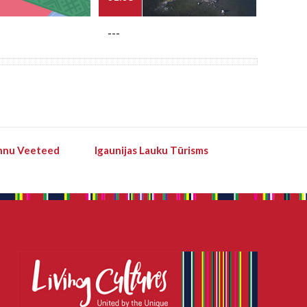
---
---
hnu Veeteed
Igaunijas Lauku Tūrisms