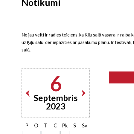
Notikumi
Ne jau velti ir radies teiciens, ka Ķīļu salā vasara ir rai
uz Ķīļu salu, der iepazīties ar pasākumu plānu. Ir festivāl
salā.
6
Septembris
2023
P
O
T
C
Pk
S
Sv