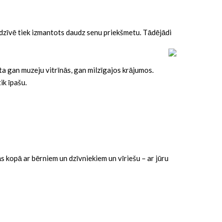
s sadzīvē tiek izmantots daudz senu priekšmetu. Tādējādi
ta gan muzeju vitrīnās, gan milzīgajos krājumos.
ik īpašu.
s kopā ar bērniem un dzīvniekiem un vīriešu – ar jūru