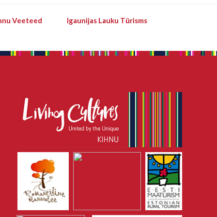
hnu Veeteed
Igaunijas Lauku Tūrisms