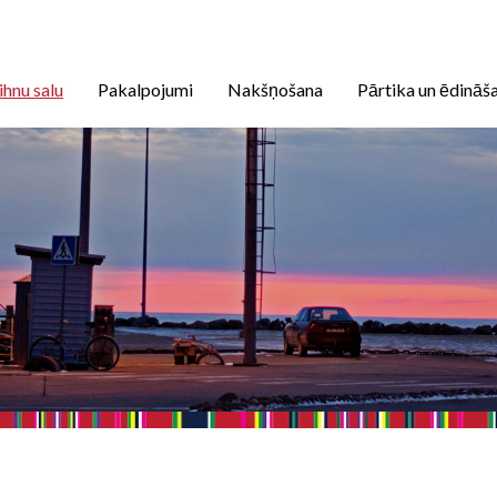
ihnu salu
Pakalpojumi
Nakšņošana
Pārtika un ēdināš