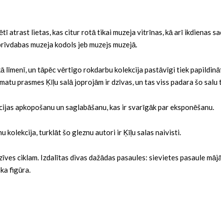
ētī atrast lietas, kas citur rotā tikai muzeja vitrīnas, kā arī ikdiena
 brīvdabas muzeja kodols jeb muzejs muzejā.
 līmenī, un tāpēc vērtīgo rokdarbu kolekcija pastāvīgi tiek papildinā
matu prasmes Ķīļu salā joprojām ir dzīvas, un tas viss padara šo salu t
ācijas apkopošanu un saglabāšanu, kas ir svarīgāk par eksponēšanu.
 kolekcija, turklāt šo gleznu autori ir Ķīļu salas naivisti.
īves ciklam. Izdalītas divas dažādas pasaules: sievietes pasaule mājā
ka figūra.