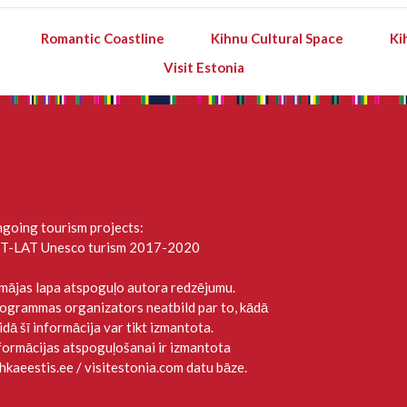
Romantic Coastline
Kihnu Cultural Space
Ki
Visit Estonia
going tourism projects:
T-LAT Unesco turism 2017-2020
 mājas lapa atspoguļo autora redzējumu.
ogrammas organizators neatbild par to, kādā
idā šī informācija var tikt izmantota.
formācijas atspoguļošanai ir izmantota
hkaeestis.ee / visitestonia.com datu bāze.