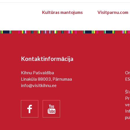
Kultūras mantojums
Visitparnu.com
Kontaktinformācija
Kihnu Pašvaldība
On
Linaküla 88003, Pärnumaa
ES
info@visitkihnu.ee
Šī
Pr
ve


In
pu