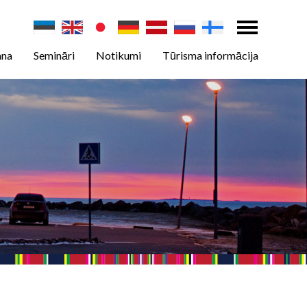
ana
Semināri
Notikumi
Tūrisma informācija