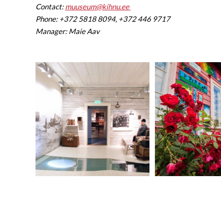
Contact:
muuseum@kihnu.ee
Phone: +372 5818 8094, +372 446 9717
Manager: Maie Aav