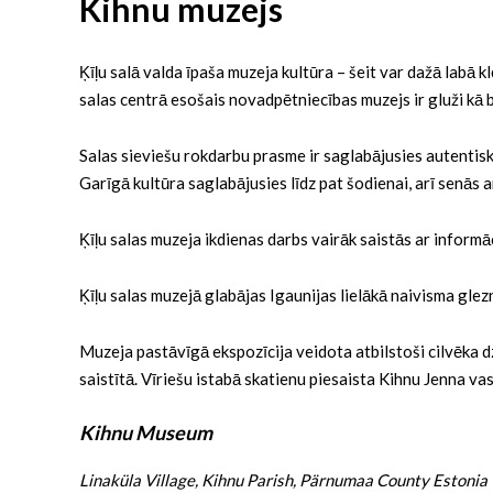
Kihnu muzejs
Ķīļu salā valda īpaša muzeja kultūra – šeit var dažā labā kl
salas centrā esošais novadpētniecības muzejs ir gluži kā
Salas sieviešu rokdarbu prasme ir saglabājusies autentiskā
Garīgā kultūra saglabājusies līdz pat šodienai, arī senās a
Ķīļu salas muzeja ikdienas darbs vairāk saistās ar inform
Ķīļu salas muzejā glabājas Igaunijas lielākā naivisma gleznu
Muzeja pastāvīgā ekspozīcija veidota atbilstoši cilvēka dz
saistītā. Vīriešu istabā skatienu piesaista Kihnu Jenna vas
Kihnu Museum
Linaküla Village, Kihnu Parish, Pärnumaa County Estonia